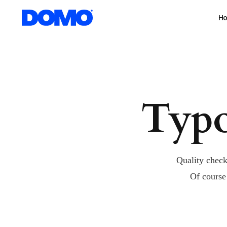
H
Typo
Quality check
Of course 