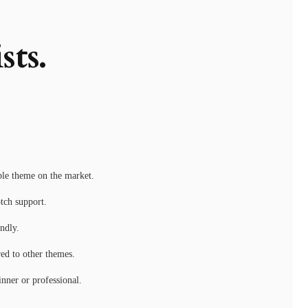
ts.
le theme on the market.
tch support.
ndly.
d to other themes.
inner or professional.