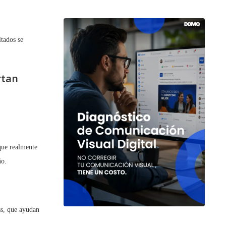
tados se
rtan
 que realmente
ño.
ss, que ayudan