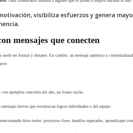
res:
cada colaborador nomina a alguien que lo ayudó o inspiró durante el año.
motivación, visibiliza esfuerzos y genera mayo
nencia.
con mensajes que conecten
o suele ser formal y distante. En cambio, un mensaje auténtico y contextualiza
ayor.
r con ejemplos concretos del año, no frases vacías.
n mensajes breves que reconozcan logros individuales o del equipo.
mencionando hitos reales: proyectos clave, desafíos superados, aprendizajes co