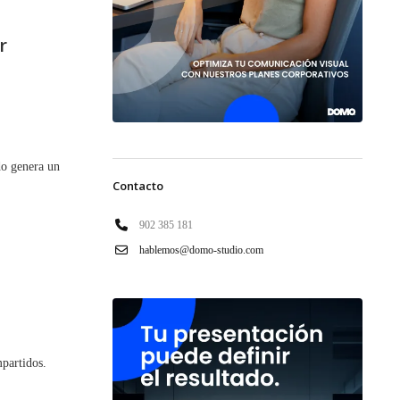
r
do genera un
Contacto
902 385 181
hablemos@domo-studio.com
mpartidos.