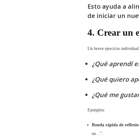
Esto ayuda a ali
de iniciar un nue
4. Crear un e
Un breve ejercicio individua
¿Qué aprendí e
¿Qué quiero ap
¿Qué me gustar
Ejemplos:
Ronda rápida de reflexio
en…”.